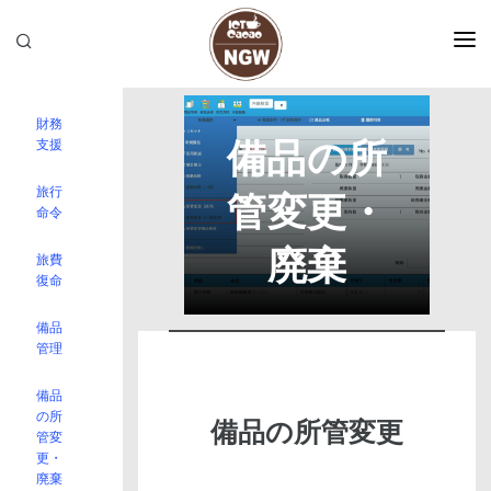
TOPICS
文書管理取説
財務
NGW取説
備品の所
支援
NGW開発BLOG
旅行
よくある質問
管変更・
命令
ICTCacao
廃棄
旅費
復命
備品
管理
備品
の所
備品の所管変更
管変
更・
廃棄