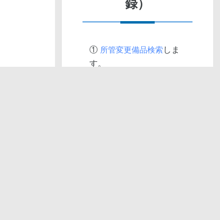
録）
①
しま
所管変更備品検索
す。
② 所管変更する備品を選
択
③ 所管変更登録内容を確
認して
しま
「登録保存」
す。
④ 登録した備品は、会計
課へオンライン決裁しま
す。
NGW 取扱説明書