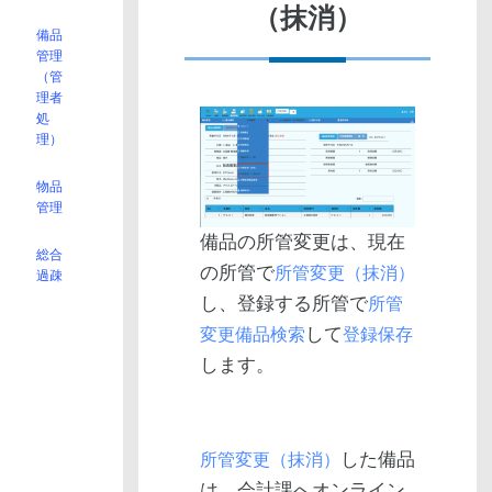
（抹消）
備品
管理
（管
理者
処
理）
物品
管理
備品の所管変更は、現在
総合
の所管で
所管変更（抹消）
過疎
し、登録する所管で
所管
して
変更備品検索
登録保存
します。
した備品
所管変更（抹消）
は、会計課へオンライン